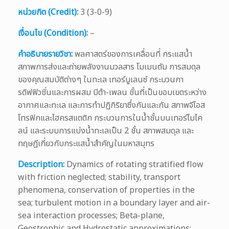
หน่วยกิต (Credit):
3 (3-0-9)
เงื่อนไข (Condition):
–
คำอธิบายรายวิชา:
พลศาสตร์ของการเคลื่อนที่ กระแสน้ำ
สภาพการส่งและถ่ายพลังงานมวลสาร โมเมนตัม การสมดุล
ของคุณสมบัติต่างๆ ในทะเล เทอร์บูเลนซ์ กระบวนกา
รดิฟฟิวชั่นและการผสม บีต้า-เพลน ชั้นที่เป็นขอบเขตระหว่าง
อากาศและทะเล และการทำปฏิกิริยาซึ่งกันและกัน สภาพจีโอส
โทรฟิกและไฮครสแตติก กระบวนการในน้ำชั้นบนเทอร์โมไค
ลน์ และระบบการแบ่งน้ำทะเลเป็น 2 ชั้น สภาพสมดุล และ
ทฤษฎีเกี่ยวกับกระแสน้ำสำคัญในมหาสมุทร
Description:
Dynamics of rotating stratified flow
with friction neglected; stability, transport
phenomena, conservation of properties in the
sea; turbulent motion in a boundary layer and air-
sea interaction processes; Beta-plane,
Geostrophic and Hydrostatic approximations;