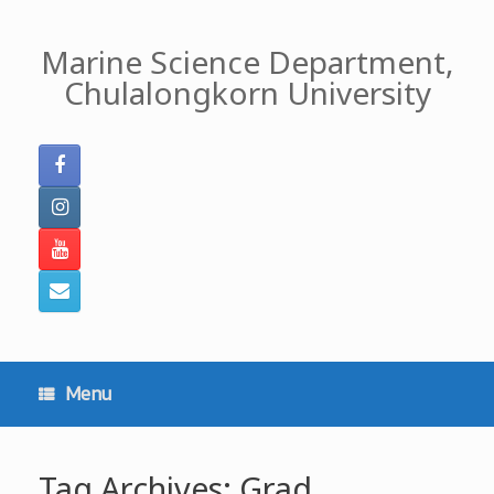
Skip
to
Marine Science Department,
content
Chulalongkorn University
Menu
Tag Archives:
Grad