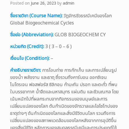
Posted on
June 26, 2023
by
admin
ชื่อรายวิชา (Course Name):
วัฏจักรชีวธรณีเคมีของโลก
Global Biogeochemical Cycles
ชื่อย่อ (Abbreviation):
GLOB BIOGEOCHEM CY
หน่วยกิต (Credit):
3 ( 3 – 0 – 6 )
เงื่อนไข (Condition):
–
คำอธิบายรายวิชา:
การโอนถ่าย การกักเก็บ และการเปลี่ยนรูป
ของน้ำ พลังงาน และธาตุ ซึ่งรวมถึงคาร์บอน ออกซิเจน
ไนโตรเจน ฟอสฟอรัส ซิลิกอน กำมะถัน ปรอท และตะกั่ว ที่พบ
ในบรรยากาศ น้ำจืดและมหาสมุทร แผ่นดิน และชีวมณฑล โดย
เน้นหนักไปที่ผลกระทบจากกิจกรรมของมนุษย์และการ
เปลี่ยนแปลงของโลก ต้นกำเนิดของจักรวาลและไอโซโทปของ
ธาตุต่างๆ ต้นกำเนิดของโลกและสิ่งมีชีวิตบนโลก รวมถึงการ
เปลี่ยนแปลงของสภาพแวดล้อมของโลกหลังจากการอุบัติขื้น
ของสิ่งมีชีวิต หลักการของสมดุลธรณีเคมีและการประยุกต์ใช้