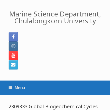
Skip
to
Marine Science Department,
content
Chulalongkorn University
Menu
2309333 Global Biogeochemical Cycles