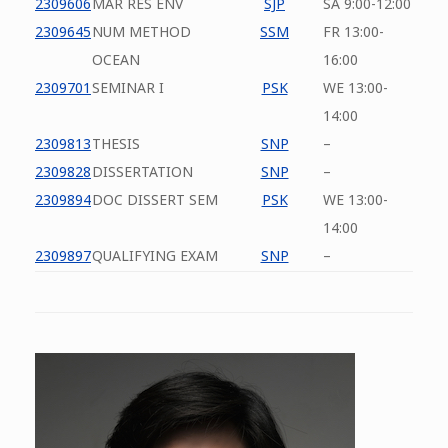
2309606
MAR RES ENV
SJP
SA 9:00-12:00
2309645
NUM METHOD
SSM
FR 13:00-
OCEAN
16:00
2309701
SEMINAR I
PSK
WE 13:00-
14:00
2309813
THESIS
SNP
–
2309828
DISSERTATION
SNP
–
2309894
DOC DISSERT SEM
PSK
WE 13:00-
14:00
2309897
QUALIFYING EXAM
SNP
–