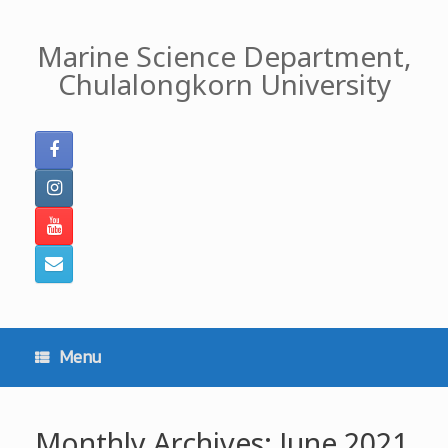
Skip
to
Marine Science Department,
content
Chulalongkorn University
Menu
Monthly Archives:
June 2021