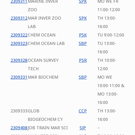
2309311
MARINE INVER
SPK
MO WE FR
ZOO
11:00-12:00
2309312
MAR INVER ZOO
SPK
TH 13:00-
LAB
16:00
2309322
CHEM OCEAN
PSK
TU 9:00-12:00
2309323
CHEM OCEAN LAB
SBP
TU 13:00-
16:00
2309328
OCEAN SURVEY
PSR
TH 10:00-
TECH
12:00
2309331
MAR BIOCHEM
SBP
MO WE
10:00-11:00 &
MO 13:00-
16:00
2309333
GLOB
CCP
TH 13:00-
BIOGEOCHEM CY
16:00
2309408
JOB TRAIN MAR SCI
SJP
–