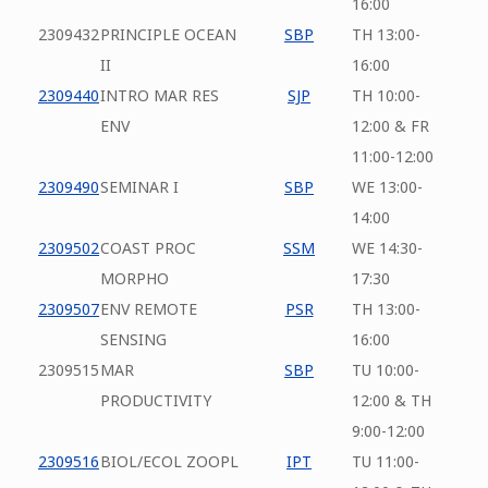
16:00
2309432
PRINCIPLE OCEAN
SBP
TH 13:00-
II
16:00
2309440
INTRO MAR RES
SJP
TH 10:00-
ENV
12:00 & FR
11:00-12:00
2309490
SEMINAR I
SBP
WE 13:00-
14:00
2309502
COAST PROC
SSM
WE 14:30-
MORPHO
17:30
2309507
ENV REMOTE
PSR
TH 13:00-
SENSING
16:00
2309515
MAR
SBP
TU 10:00-
PRODUCTIVITY
12:00 & TH
9:00-12:00
2309516
BIOL/ECOL ZOOPL
IPT
TU 11:00-