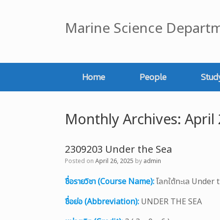
Skip
to
Marine Science Departm
content
Home
People
Stud
Monthly Archives:
April
2309203 Under the Sea
Posted on
April 26, 2025
by
admin
ชื่อรายวิชา (Course Name):
โลกใต้ทะเล Under 
ชื่อย่อ (Abbreviation):
UNDER THE SEA