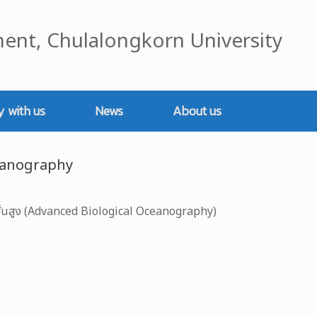
ent, Chulalongkorn University
y with us
News
About us
eanography
ขั้นสูง (Advanced Biological Oceanography)