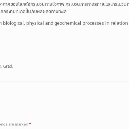
กาศของโลกต่อกระบวนทางชีวภาพ กระบวนการทางสกายะและกระบวนการชีวธรณีเ
งผลกระทบที่เกิดขึ้นกับผลผลิตทางทะเล
 biological, physical and geochemical processes in relatio
y
s
,
Grad
.
ields are marked
*