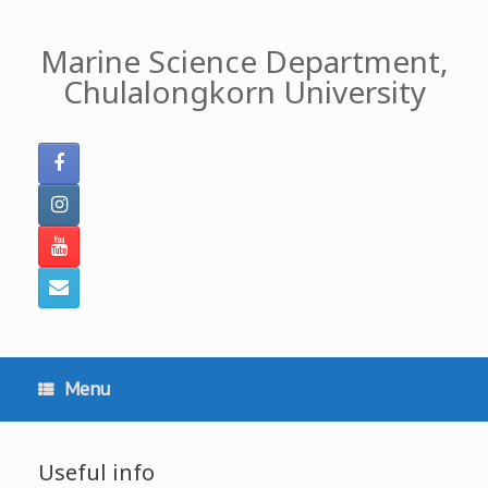
Skip
to
Marine Science Department,
content
Chulalongkorn University
Menu
Useful info