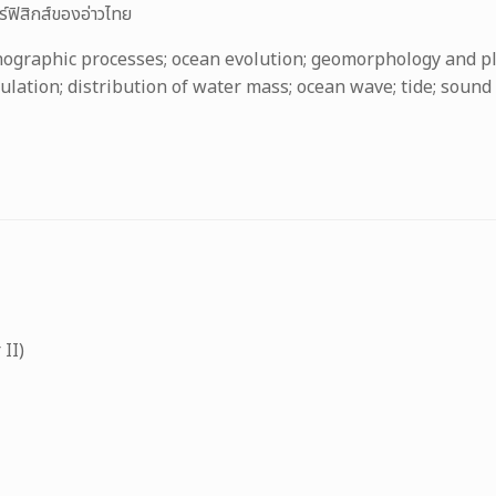
์ฟิสิกส์ของอ่าวไทย
ographic processes; ocean evolution; geomorphology and pla
ulation; distribution of water mass; ocean wave; tide; sound 
II)