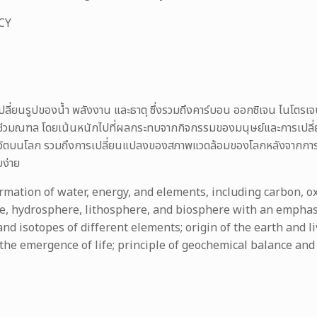
CY
ลี่ยนรูปของน้ำ พลังงาน และธาตุ ซึ่งรวมถึงคาร์บอน ออกซิเจน ไนโตรเจน
ชีวมณฑล โดยเน้นหนักไปที่ผลกระทบจากกิจกรรมของมนุษย์และการเปลี
ีวิตบนโลก รวมถึงการเปลี่ยนแปลงของสภาพแวดล้อมของโลกหลังจากการอุบั
ง่าย
rmation of water, energy, and elements, including carbon, ox
re, hydrosphere, lithosphere, and biosphere with an emphas
and isotopes of different elements; origin of the earth and l
the emergence of life; principle of geochemical balance and