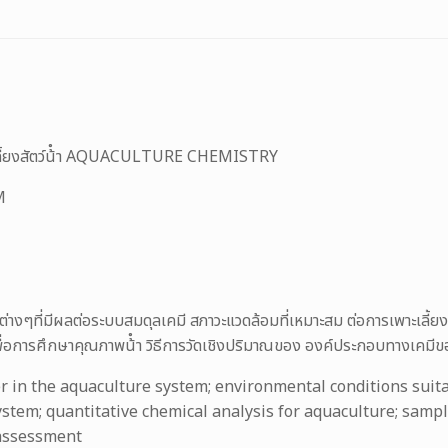
ะเลี้ยงสัตว์น้ํา AQUACULTURE CHEMISTRY
M
ต่างๆที่มีผลต่อระบบสมดุลเคมี สภาวะแวดล้อมที่เหมาะสม ต่อการเพาะเลี้ยง
วิตเพื่อการศึกษาคุณภาพน้ํา วิธีการวัดเชิงปริมาณของ องค์ประกอบทางเคมีของ
 in the aquaculture system; environmental conditions suita
stem; quantitative chemical analysis for aquaculture; samp
 assessment