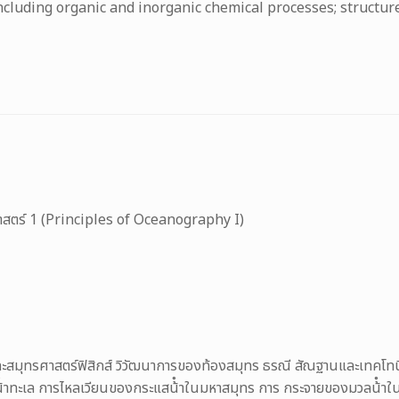
including organic and inorganic chemical processes; structu
สตร์ 1 (Principles of Oceanography I)
สมุทรศาสตร์ฟิสิกส์ วิวัฒนาการของท้องสมุทร ธรณี สัณฐานและเทคโท
ําทะเล การไหลเวียนของกระแสน้ําในมหาสมุทร การ กระจายของมวลน้ําในม