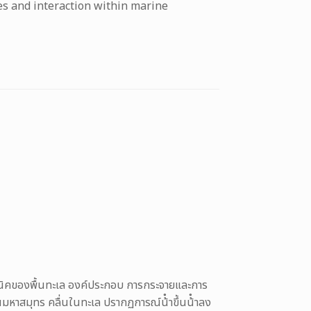
res and interaction within marine
นิคของพื้นทะเล องค์ประกอบ การกระจายและการ
หาสมุทร คลื่นในทะเล ปรากฏการณ์น้ําขึ้นน้ําลง