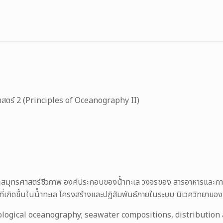
สตร์ 2 (Principles of Oceanography II)
สมุทรศาสตร์ชีวภาพ องค์ประกอบของน้ําทะเล วงจรของ สารอาหารและกา
ที่เกิดขึ้นในน้ําทะเล โครงสร้างและปฏิสัมพันธ์ภายในระบบ นิเวศวิทยาขอ
ological oceanography; seawater compositions, distribution a