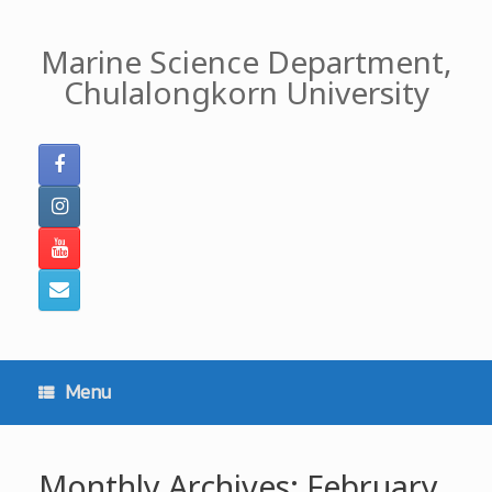
Skip
to
Marine Science Department,
content
Chulalongkorn University
Menu
Monthly Archives:
February