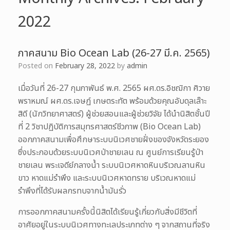
2022
ภาคสนาม Bio Ocean Lab (26-27 มี.ค. 2565)
Posted on
February 28, 2022
by
admin
เมื่อวันที่ 26-27 กุมภาพันธ์ พ.ศ. 2565 ผศ.ดร.อิชฌิกา ศิวาย
พราหมณ์ ผศ.ดร.เจษฏ์ เกษตระทัต พร้อมด้วยคุณอับดุลเล๊าะ
สิดี (นักวิทยาศาสตร์) ผู้ช่วยสอนและผู้ช่วยวิจัย ได้นำนิสิตชั้นปี
ที่ 2 วิชาปฏิบัติการสมุทรศาสตร์ชีวภาพ (Bio Ocean Lab)
ออกภาคสนามเพื่อศึกษาระบบนิเวศชายฝั่งของจังหวัดระยอง
ซึ่งประกอบด้วยระบบนิเวศป่าชายเลน ณ ศูนย์การเรียนรู้ป่า
ชายเลน พระเจดีย์กลางน้ำ ระบบนิเวศหาดหินบริเวณลานหิน
ขาว หาดแม่รำพึง และระบบนิเวศหาดทราย บริเวณหาดแม่
รำพึงที่ได้รับผลกรทบจากน้ำมันรั่ว
การออกภาคสนามครั้งนี้นิสิตได้เรียนรู้เกี่ยวกับสิ่งมีชีวิตที่
อาศัยอยู่ในระบบนิเวศทางทะเลประเภทต่าง ๆ จากสถานที่จริง