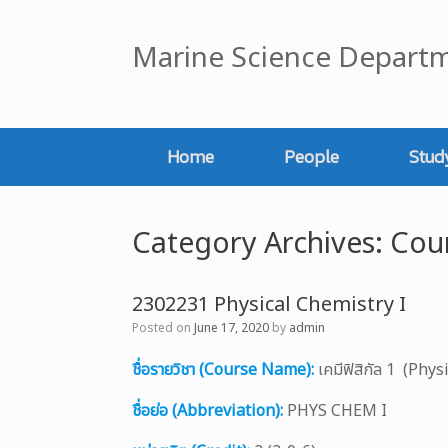
Skip
to
Marine Science Departm
content
Home
People
Stud
Category Archives:
Cou
2302231 Physical Chemistry I
Posted on
June 17, 2020
by
admin
ชื่อรายวิชา (Course Name):
เคมีฟิสิกัล 1 (Phys
ชื่อย่อ (Abbreviation):
PHYS CHEM I