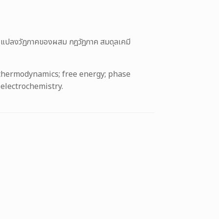
ยนแปลงวัฏภาคของผสม กฎวัฎภาค สมดุลเคมี
 thermodynamics; free energy; phase
; electrochemistry.