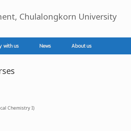
ent, Chulalongkorn University
y with us
News
About us
rses
ical Chemistry I)