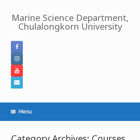
Skip
to
Marine Science Department,
content
Chulalongkorn University
Menu
Category Archives:
Courses