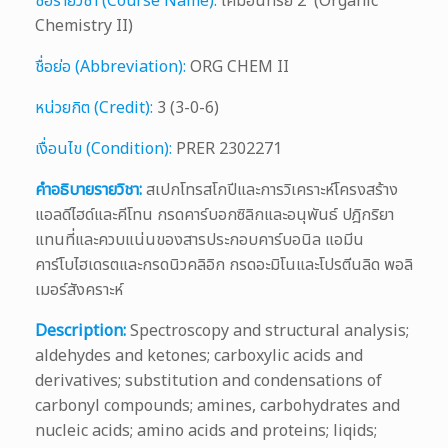
ชื่อรายวิชา (Course Name):
เคมีอินทรีย์ 2 (Organic
Chemistry II)
ชื่อย่อ (Abbreviation):
ORG CHEM II
หน่วยกิต (Credit):
3 (3-0-6)
เงื่อนไข (Condition):
PRER 2302271
คำอธิบายรายวิชา:
สเปกโทรสโกปีและการวิเคราะห์โครงสร้าง
แอลดีไฮด์และคีโทน กรดคาร์บอกซิลิกและอนุพันธ์ ปฎิกริยา
แทนที่และควบแน่นของสารประกอบคาร์บอนิล แอมีน
คาร์โบไฮเดรตและกรดนิวคลิอิก กรดอะมิโนและโปรตีนลิด พอลิ
เมอร์สังคราะห์
Description:
Spectroscopy and structural analysis;
aldehydes and ketones; carboxylic acids and
derivatives; substitution and condensations of
carbonyl compounds; amines, carbohydrates and
nucleic acids; amino acids and proteins; liqids;