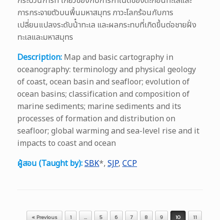
กระบวนการที่ เกี่ยวข้องกับการกําเนิดของตะกอนทะเลและ
การกระจายตัวบนพื้นมหาสมุทร ภาวะโลกร้อนกับการ
เปลี่ยนแปลงระดับน้ําทะเล และผลกระทบที่เกิดขึ้นต่อชายฝั่ง
ทะเลและมหาสมุทร
Description:
Map and basic cartography in
oceanography: terminology and physical geology
of coast, ocean basin and seafloor; evolution of
ocean basins; classification and composition of
marine sediments; marine sediments and its
processes of formation and distribution on
seafloor; global warming and sea-level rise and it
impacts to coast and ocean
ผู้สอน (Taught by):
SBK
*,
SJP
,
CCP
Post navigation
« Previous
1
…
5
6
7
8
9
10
11