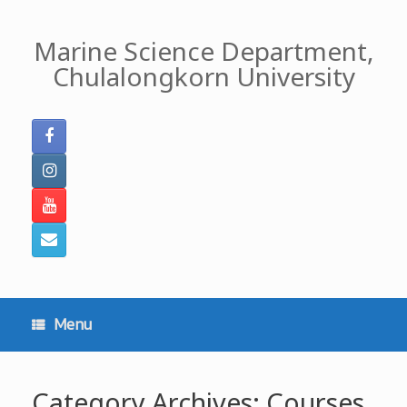
Skip
to
Marine Science Department,
content
Chulalongkorn University
Menu
Category Archives:
Courses