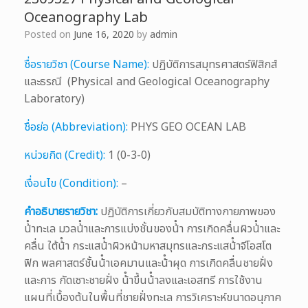
Oceanography Lab
Posted on
June 16, 2020
by
admin
ชื่อรายวิชา (Course Name):
ปฏิบัติการสมุทรศาสตร์ฟิสิกส์
และธรณี (Physical and Geological Oceanography
Laboratory)
ชื่อย่อ (Abbreviation):
PHYS GEO OCEAN LAB
หน่วยกิต (Credit):
1 (0-3-0)
เงื่อนไข (Condition):
–
คำอธิบายรายวิชา:
ปฏิบัติการเกี่ยวกับสมบัติทางกายภาพของ
น้ําทะเล มวลน้ําและการแบ่งชั้นของน้ํา การเกิดคลื่นผิวน้ําและ
คลื่น ใต้น้ํา กระแสน้ําผิวหน้ามหาสมุทรและกระแสน้ําจีโอสโต
ฟิก พลศาสตร์ชั้นน้ําเอคมานและน้ําผุด การเกิดคลื่นชายฝั่ง
และการ กัดเซาะชายฝั่ง น้ําขึ้นน้ําลงและเอสทรี การใช้งาน
แผนที่เบื้องต้นในพื้นที่ชายฝั่งทะเล การวิเคราะห์ขนาดอนุภาค