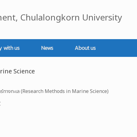
ent, Chulalongkorn University
y with us
News
About us
rine Science
าสตร์ทางทะเล (Research Methods in Marine Science)
C