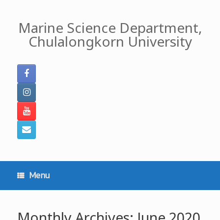
Skip
to
Marine Science Department,
content
Chulalongkorn University
Menu
Monthly Archives:
June 2020