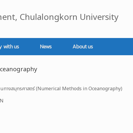
ent, Chulalongkorn University
y with us
News
About us
Oceanography
วเลขในทางสมุทรศาสตร์ (Numerical Methods in Oceanography)
AN