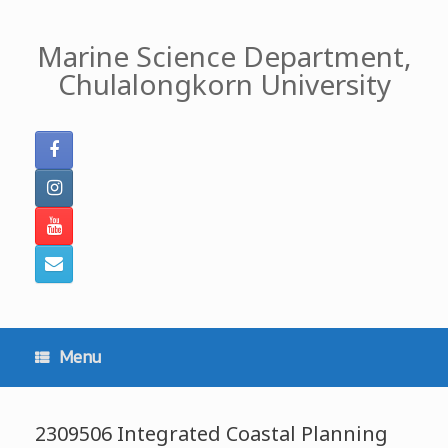
Skip
to
Marine Science Department,
content
Chulalongkorn University
Menu
2309506 Integrated Coastal Planning