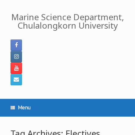
Skip
to
Marine Science Department,
content
Chulalongkorn University
Menu
Tag Archives:
Electives