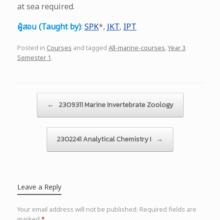
at sea required.
ผู้สอน (Taught by)
:
SPK
*,
JKT
,
IPT
Posted in
Courses
and tagged
All-marine-courses
,
Year 3
Semester 1
.
Post navigation
←
2309311 Marine Invertebrate Zoology
2302241 Analytical Chemistry I
→
Leave a Reply
Your email address will not be published.
Required fields are
marked
*