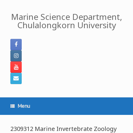
Skip
to
Marine Science Department,
content
Chulalongkorn University
Menu
2309312 Marine Invertebrate Zoology