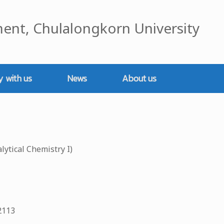
ent, Chulalongkorn University
y with us
News
About us
alytical Chemistry I)
2113