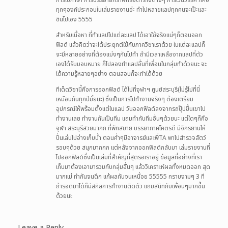
ทุกๆองค์ประกอบในเล่มรายงานอ่ะ ทำไปหลายแลปทุกคนจะเป๊ะและ
ชินไปเอง 5555
สำหรับเนื้อหา ที่ทำแลปไปแต่ละแลป ได้เอาใช้จริงแน่ๆก็ตอนออก
ฟิลด์ แล้วคิดว่าจะได้ประยุกต์ใช้กับภาควิชาเราด้วย ในแต่ละแลปก็
จะมีหลายอย่างที่ต้องแบ่งๆกันไปทำ ถ้ามีเวลาเหลือจากแลปที่ตัว
เองได้รับมอบหมาย ก็ไปลองทำแลปอื่นที่เพื่อนในกลุ่มทำด้วยนะ จะ
ได้ความรู้หลายๆอย่าง ตอนสอบก็จะทำได้ด้วย
ทีเด็ดวิชานี้คือการออกฟิลด์ ได้ไปที่จุฬาฯ ศูนย์สระบุรี(ไม่รู้ไปที่นี่
เหมือนกันทุกปีมั้ยนะ) ซึ่งเป็นการไปทำงานจริงๆ ต้องเตรียม
อุปกรณ์ให้พร้อมตั้งแต่ในแลป วันออกฟิลด์ลงจากรถปุ๊ปขึ้นเขาไป
ทำงานเลย ทำงานกันเป็นทีม แถมทำกับทีมอื่นๆด้วยนะ แต่ใดๆก็คือ
จุฬา สระบุรีสวยมากก ที่พักสบาย บรรยากาศโคตรดี มีจักรยานให้
ปั่นเล่นไปอ่างเก็บน้ำ ตอนค่ำๆมีอาจารย์และพี่TA พาไปสำรวจสัตว์
รอบๆด้วย สนุกมากกก แต่หลังจากออกฟิลด์กลับมา เล่มรายงานที่
ไปออกฟิลด์ซึ่งเป็นเล่มที่สำคัญที่สุดรอเราอยู่ ข้อมูลที่อย่างที่เรา
เก็บมาต้องเอามารวมกับกลุ่มอื่นๆ แล้ววิเคราะห์ผลทั้งหมดออก สุด
มากแม่ ทำกันจนดึก แก้ผลกันจนเหนื่อย 55555 กราบงามๆ 3 ที
ถ้ารอดมาได้ก็มีสกิลการทำงานติดตัว แถมสนิทกับเพื่อนๆมากขึ้น
ด้วยนะ
Leave a Reply