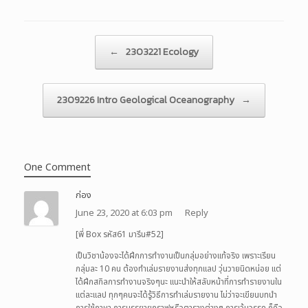
Post navigation
←
2303221 Ecology
2309226 Intro Geological Oceanography
→
One Comment
ก่อง
June 23, 2020 at 6:03 pm
Reply
[พี่ Box รหัส61 มารีน#52]
เป็นวิชาน้องจะได้ฝึกการทำงานเป็นกลุ่มอย่างแท้จริง เพราะเรียน
กลุ่มละ 10 คน ต้องทำเล่มรายงานส่งทุกแลป วุ่นวายนิดหน่อย แต่
ได้ฝึกสกิลการทำงานจริงๆนะ แนะนำให้สลับหน้าที่การทำรายงานใน
แต่ละแลป ทุกๆคนจะได้รู้วิธีการทำเล่มรายงาน ไม่ว่าจะเขียนบทนำ
การใช้ภาษา การบรรยายกราฟหรือตารางต่างๆ การเว้นวรรค ก็คือ