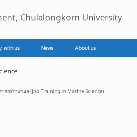
ent, Chulalongkorn University
y with us
News
About us
cience
ศาสตร์ทางทะเล (Job Training in Marine Science)