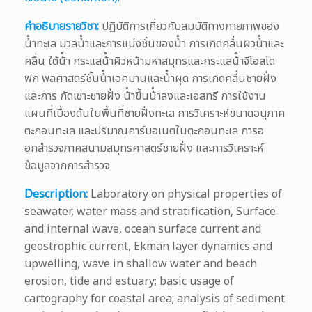
คำอธิบายรายวิชา:
ปฏิบัติการเกี่ยวกับสมบัติทางกายภาพของ
น้ําทะเล มวลน้ําและการแบ่งชั้นของน้ํา การเกิดคลื่นผิวน้ําและ
คลื่น ใต้น้ํา กระแสน้ําผิวหน้ามหาสมุทรและกระแสน้ําจีโอสโต
ฟิก พลศาสตร์ชั้นน้ําเอคมานและน้ําผุด การเกิดคลื่นชายฝั่ง
และการ กัดเซาะชายฝั่ง น้ําขึ้นน้ําลงและเอสทรี การใช้งาน
แผนที่เบื้องต้นในพื้นที่ชายฝั่งทะเล การวิเคราะห์ขนาดอนุภาค
ตะกอนทะเล และปริมาณคาร์บอเนตในตะกอนทะเล การอ
อกสํารวจภาคสนามสมุทรศาสตร์ชายฝั่ง และการวิเคราะห์
ข้อมูลจากการสํารวจ
Description:
Laboratory on physical properties of
seawater, water mass and stratification, Surface
and internal wave, ocean surface current and
geostrophic current, Ekman layer dynamics and
upwelling, wave in shallow water and beach
erosion, tide and estuary; basic usage of
cartography for coastal area; analysis of sediment