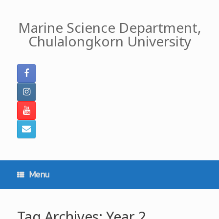
Skip
to
Marine Science Department,
content
Chulalongkorn University
Menu
Tag Archives:
Year 2