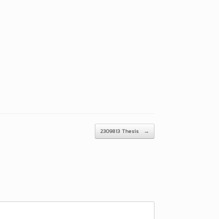
2309813 Thesis
→